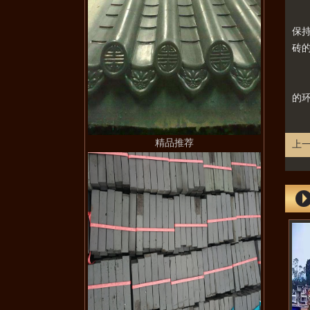
砖
保
砖
环
砖
的
精品推荐
上