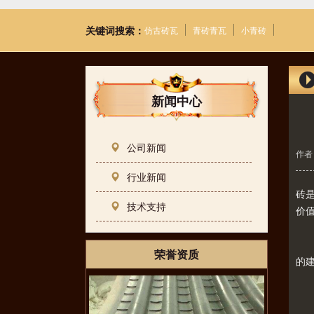
关键词搜索：
仿古砖瓦
青砖青瓦
小青砖
新闻中心
公司新闻
作者：
行业新闻
砖
技术支持
价
增
砖
荣誉资质
的
耐
砖
舒