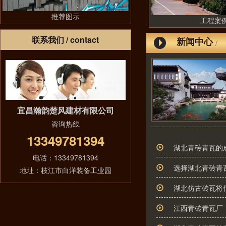
推荐图示
工程案
联系我们
/ contact
新闻中心
/
宜昌瀚韵楚风建材有限公司
咨询热线
13349781394
湖北青砖青瓦的
电话：13349781394
选择湖北青砖青
地址：枝江市白洋装备工业园
湖北仿古砖瓦将
江西青砖青瓦厂