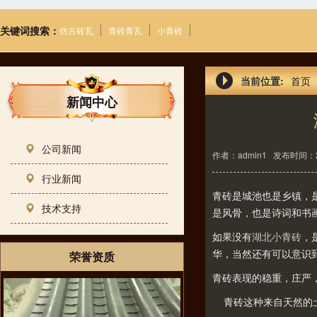
关键词搜索：
仿古砖瓦
青砖青瓦
小青砖
当前位置:
首页
新闻中心
公司新闻
作者：admin1
发布时间：25-
行业新闻
青砖是城池也是乡镇，
技术支持
是风骨，也是诗词和书
如果没有
湖北小青砖
，
华，当然还有可以意识
荣誉资质
青砖表现的稳重，庄严
青砖这种来自天然的土